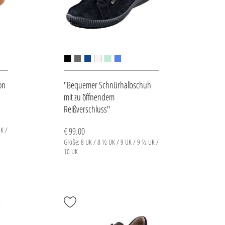
on
"Bequemer Schnürhalbschuh
mit zu öffnendem
Reißverschluss"
K /
€ 99.00
Größe: 8 UK / 8 ½ UK / 9 UK / 9 ½ UK /
10 UK