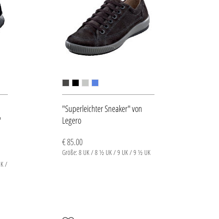
"Superleichter Sneaker" von
"
Legero
€ 85.00
Größe: 8 UK / 8 ½ UK / 9 UK / 9 ½ UK
K /