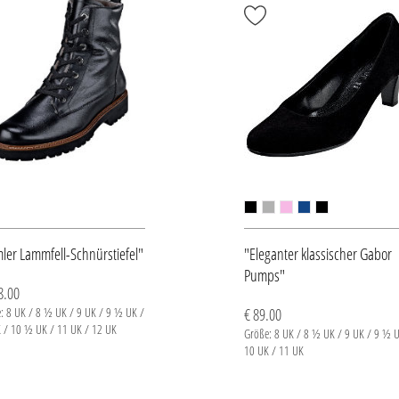
ler Lammfell-Schnürstiefel"
"Eleganter klassischer Gabor
Pumps"
8.00
: 8 UK / 8 ½ UK / 9 UK / 9 ½ UK /
€ 89.00
 / 10 ½ UK / 11 UK / 12 UK
Größe: 8 UK / 8 ½ UK / 9 UK / 9 ½ U
10 UK / 11 UK