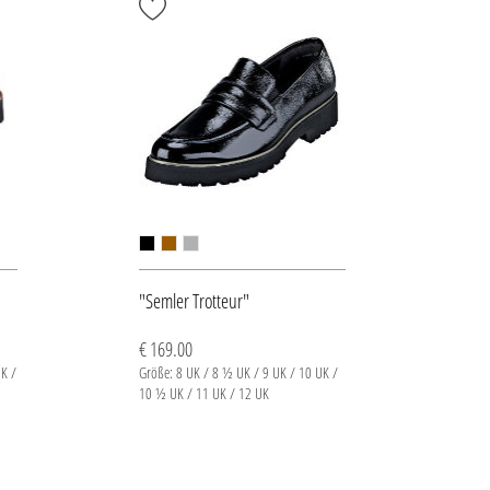
"Semler Trotteur"
€ 169.00
K /
Größe: 8 UK / 8 ½ UK / 9 UK / 10 UK /
10 ½ UK / 11 UK / 12 UK