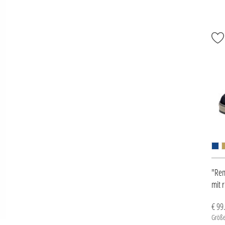
"Rem
mit 
€ 99
Größe