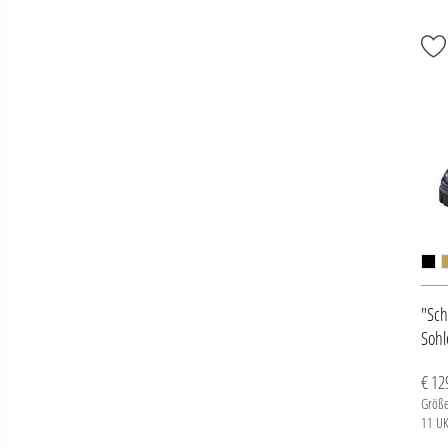
"Sch
Sohl
€ 12
Größe
11 U