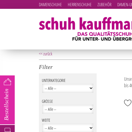
DAMENSCHUHE
HERRENSCHUHE
ZUBEHÖR
DAMEN-UN
<< zurück
Filter
Unse
UNTERKATEGORIE
bis 4
Bestellschein
GRÖSSE
WEITE