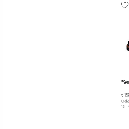
"Sem
€ 19
Größe
10 UK