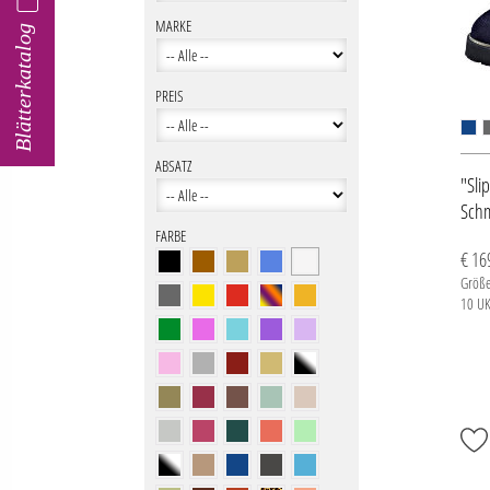
MARKE
Blätterkatalog
PREIS
ABSATZ
"Sli
Schm
FARBE
€ 16
Größe
10 UK