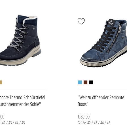
onte Thermo-Schnürstiefel
"Weit zu öffnender Remonte
rutschhemmender Sohle"
Boots"
.00
€ 89.00
: 42 / 43 / 44 / 45
Größe: 42 / 43 / 44 / 45