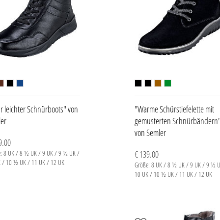
r leichter Schnürboots" von
"Warme Schürstiefelette mit
er
gemusterten Schnürbändern
von Semler
9.00
: 8 UK / 8 ½ UK / 9 UK / 9 ½ UK /
€ 139.00
 / 10 ½ UK / 11 UK / 12 UK
Größe: 8 UK / 8 ½ UK / 9 UK / 9 ½ U
10 UK / 10 ½ UK / 11 UK / 12 UK