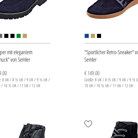
pper mit elegantem
"Sportlicher Retro-Sneaker" v
uck" von Semler
Semler
9.00
€ 149.00
: 8 UK / 8 ½ UK / 9 UK / 9 ½ UK /
Größe: 8 UK / 8 ½ UK / 9 UK / 9 ½ U
 / 10 ½ UK / 11 UK / 12 UK
10 UK / 10 ½ UK / 11 UK / 12 UK