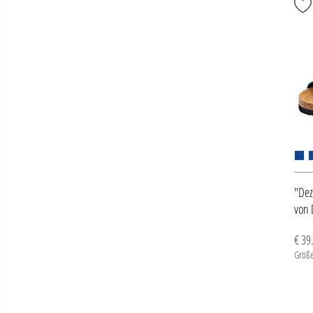
"Dez
von 
€ 39
Größe