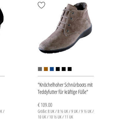
"Knöchelhoher Schnürboots mit
Teddyfutter für kräftige Füße"
€ 109.00
K /
Größe: 8 UK / 8 ½ UK / 9 UK / 9 ½ UK /
10 UK / 10 ½ UK / 11 UK