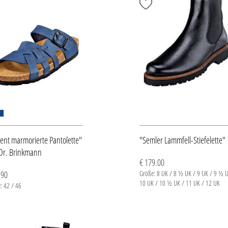
ent marmorierte Pantolette"
"Semler Lammfell-Stiefelette"
Dr. Brinkmann
€ 179.00
.90
Größe: 8 UK / 8 ½ UK / 9 UK / 9 ½ U
10 UK / 10 ½ UK / 11 UK / 12 UK
: 42 / 46