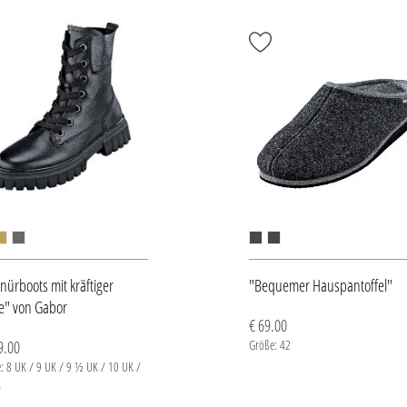
nürboots mit kräftiger
"Bequemer Hauspantoffel"
e" von Gabor
€ 69.00
9.00
Größe: 42
: 8 UK / 9 UK / 9 ½ UK / 10 UK /
K