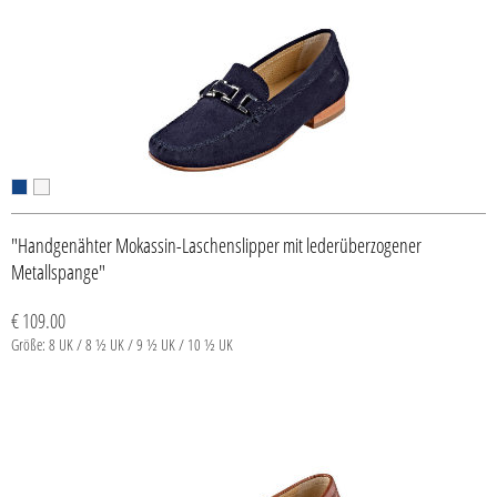
"Handgenähter Mokassin-Laschenslipper mit lederüberzogener
Metallspange"
€ 109.00
Größe: 8 UK / 8 ½ UK / 9 ½ UK / 10 ½ UK