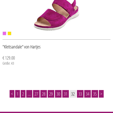
"Klettsandale" von Hartjes
€ 129.00
Größe: 43
<
1
2
...
27
28
29
30
31
32
33
34
35
>