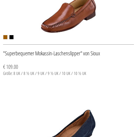
"Superbequemer Mokassin-Laschenslipper" von Sioux
€ 109.00
Größe: 8 UK / 8 ½ UK / 9 UK / 9 ½ UK / 10 UK / 10 ½ UK