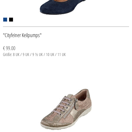
"Cityfeiner Keilpumps"
€ 99.00
Größe: 8 UK / 9 UK / 9 ½ UK / 10 UK / 11 UK