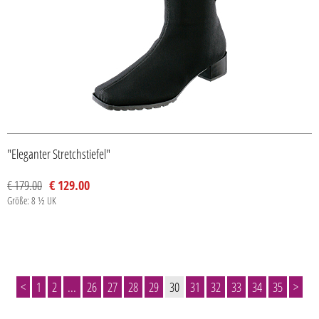
"Eleganter Stretchstiefel"
€ 179.00
€ 129.00
Größe: 8 ½ UK
<
1
2
...
26
27
28
29
30
31
32
33
34
35
>