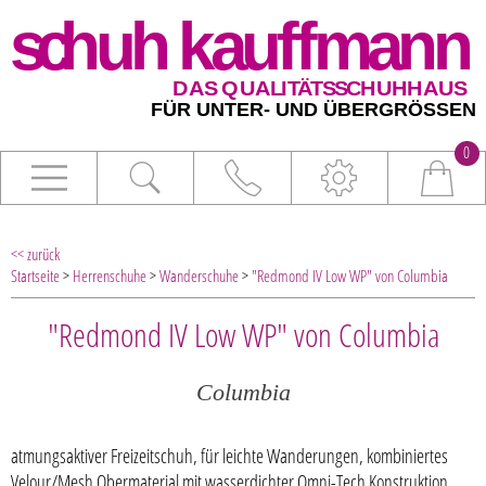
0
<< zurück
Startseite
>
Herrenschuhe
>
Wanderschuhe
>
"Redmond IV Low WP" von Columbia
"Redmond IV Low WP" von Columbia
Columbia
atmungsaktiver Freizeitschuh, für leichte Wanderungen, kombiniertes
Velour/Mesh Obermaterial mit wasserdichter Omni-Tech Konstruktion,