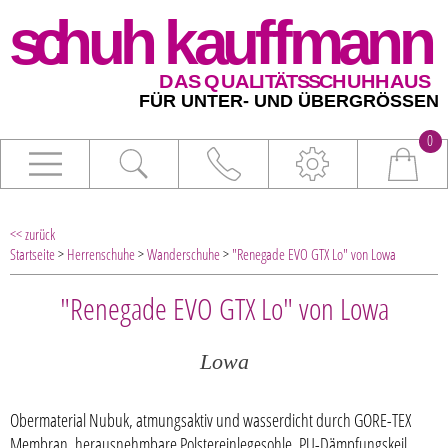
0
<< zurück
Startseite
>
Herrenschuhe
>
Wanderschuhe
>
"Renegade EVO GTX Lo" von Lowa
"Renegade EVO GTX Lo" von Lowa
Lowa
Obermaterial Nubuk, atmungsaktiv und wasserdicht durch GORE-TEX
Membran, herausnehmbare Polstereinlegesohle, PU-Dämpfungskeil,