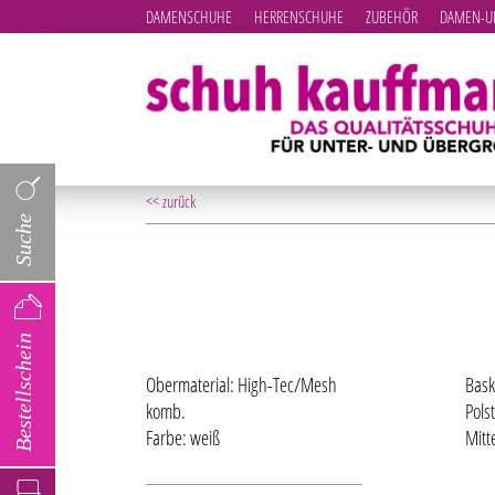
DAMENSCHUHE
HERRENSCHUHE
ZUBEHÖR
DAMEN-UN
<< zurück
Suche
Bestellschein
Obermaterial: High-Tec/Mesh
Bask
komb.
Pols
Farbe: weiß
Mitt