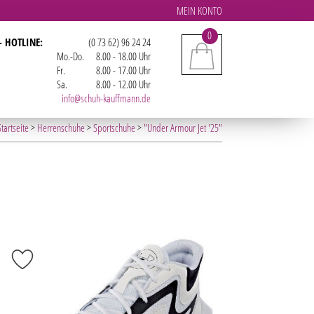
MEIN KONTO
0
- HOTLINE:
(0 73 62) 96 24 24
Mo.-Do.
8.00 - 18.00 Uhr
Fr.
8.00 - 17.00 Uhr
Sa.
8.00 - 12.00 Uhr
info@schuh-kauffmann.de
tartseite
>
Herrenschuhe
>
Sportschuhe
>
"Under Armour Jet '25"