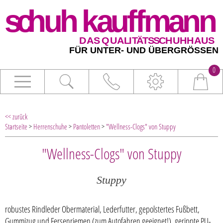
0
<< zurück
Startseite
>
Herrenschuhe
>
Pantoletten
>
"Wellness-Clogs" von Stuppy
"Wellness-Clogs" von Stuppy
Stuppy
robustes Rindleder Obermaterial, Lederfutter, gepolstertes Fußbett,
Gummizug und Fersenriemen (zum Autofahren geeignet!), gerippte PU-