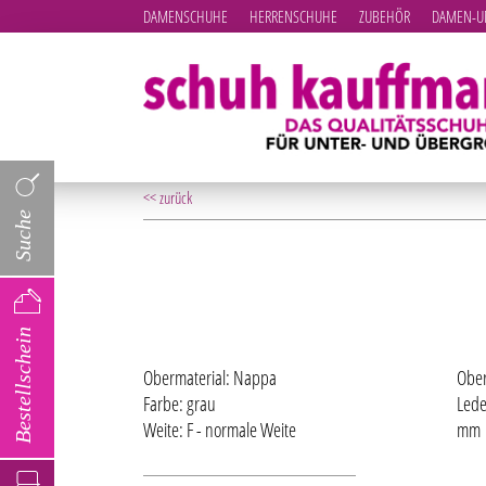
DAMENSCHUHE
HERRENSCHUHE
ZUBEHÖR
DAMEN-UN
<< zurück
Suche
Bestellschein
Obermaterial: Nappa
Ober
Farbe: grau
Lede
Weite: F - normale Weite
mm