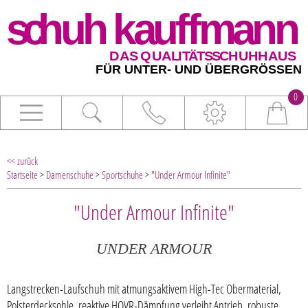
0
<< zurück
Startseite
>
Damenschuhe
>
Sportschuhe
>
"Under Armour Infinite"
"Under Armour Infinite"
UNDER ARMOUR
Langstrecken-Laufschuh mit atmungsaktivem High-Tec Obermaterial,
Polsterdecksohle, reaktive HOVR-Dämpfung verleiht Antrieb, robuste