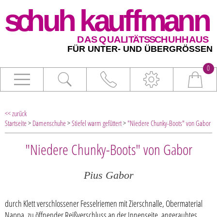
0
<< zurück
Startseite
>
Damenschuhe
>
Stiefel warm gefüttert
>
"Niedere Chunky-Boots" von Gabor
"Niedere Chunky-Boots" von Gabor
Pius Gabor
durch Klett verschlossener Fesselriemen mit Zierschnalle, Obermaterial
Nappa, zu öffnender Reißverschluss an der Innenseite, angerauhtes