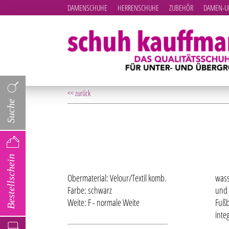
DAMENSCHUHE
HERRENSCHUHE
ZUBEHÖR
DAMEN-UN
<< zurück
Suche
Bestellschein
Obermaterial: Velour/Textil komb.
wass
Farbe: schwarz
und 
Weite: F - normale Weite
Fußb
inte