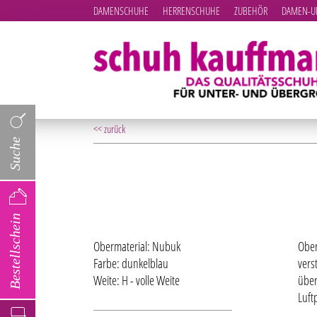
DAMENSCHUHE
HERRENSCHUHE
ZUBEHÖR
DAMEN-UN
<< zurück
Suche
Bestellschein
Obermaterial: Nubuk
Ober
Farbe: dunkelblau
vers
Weite: H - volle Weite
über
Luft