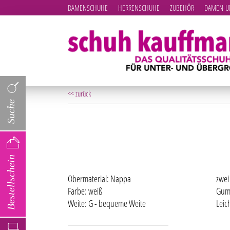
DAMENSCHUHE
HERRENSCHUHE
ZUBEHÖR
DAMEN-UN
<< zurück
Suche
Bestellschein
Obermaterial: Nappa
zwei
Farbe: weiß
Gumm
Weite: G - bequeme Weite
Leic