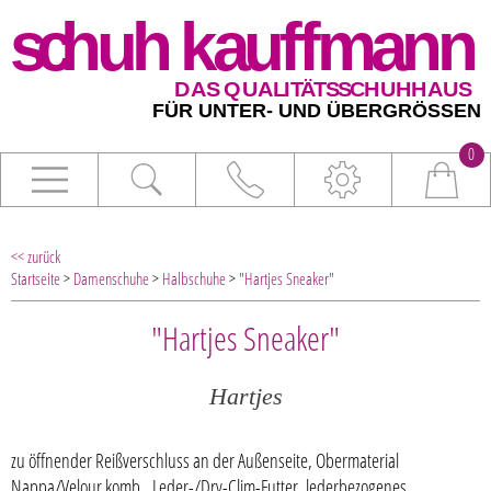
0
<< zurück
Startseite
>
Damenschuhe
>
Halbschuhe
>
"Hartjes Sneaker"
"Hartjes Sneaker"
Hartjes
zu öffnender Reißverschluss an der Außenseite, Obermaterial
Nappa/Velour komb., Leder-/Dry-Clim-Futter, lederbezogenes