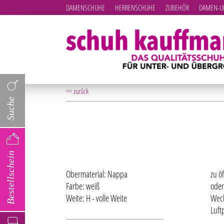
DAMENSCHUHE
HERRENSCHUHE
ZUBEHÖR
DAMEN-UN
<< zurück
Suche
Bestellschein
Obermaterial: Nappa
zu ö
Farbe: weiß
oder
Weite: H - volle Weite
Wech
Luft