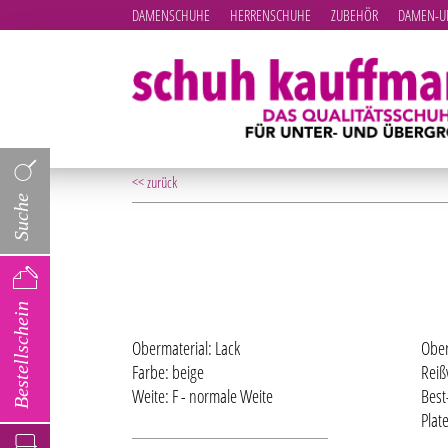
DAMENSCHUHE
HERRENSCHUHE
ZUBEHÖR
DAMEN-UN
<< zurück
Suche
Bestellschein
Obermaterial: Lack
Ober
Farbe: beige
Reiß
Weite: F - normale Weite
Best
Plat