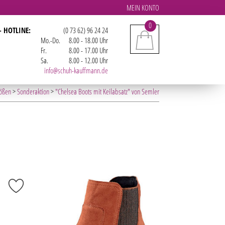
MEIN KONTO
0
- HOTLINE:
(0 73 62) 96 24 24
Mo.-Do.
8.00 - 18.00 Uhr
Fr.
8.00 - 17.00 Uhr
Sa.
8.00 - 12.00 Uhr
info@schuh-kauffmann.de
ößen
>
Sonderaktion
>
"Chelsea Boots mit Keilabsatz" von Semler