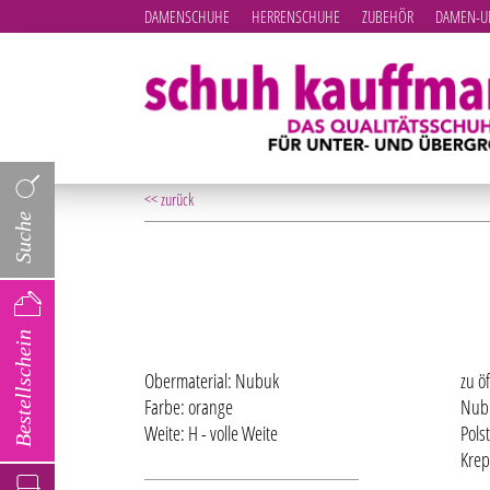
DAMENSCHUHE
HERRENSCHUHE
ZUBEHÖR
DAMEN-UN
<< zurück
Suche
Bestellschein
Obermaterial: Nubuk
zu ö
Farbe: orange
Nubu
Weite: H - volle Weite
Pols
Krep