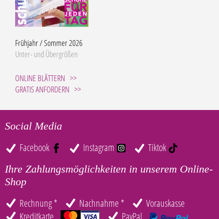
Frühjahr / Sommer 2026
Unter- und Übergrößen
ONLINE BLÄTTERN
GRATIS ANFORDERN
Social Media
Facebook
Instagram
Tiktok
Ihre Zahlungsmöglichkeiten in unserem Online-
Shop
Rechnung *
Nachnahme *
Vorauskasse
Kreditkarte
PayPal