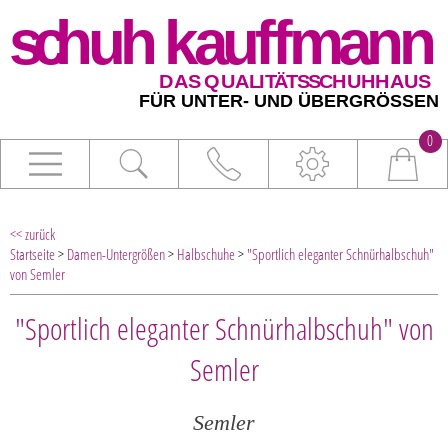
0
<< zurück
Startseite
>
Damen-Untergrößen
>
Halbschuhe
>
"Sportlich eleganter Schnürhalbschuh"
von Semler
"Sportlich eleganter Schnürhalbschuh" von
Semler
Semler