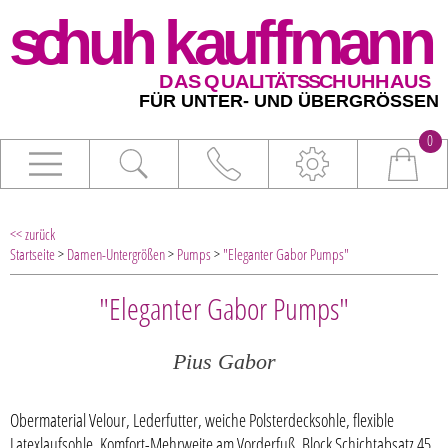
0
<< zurück
Startseite
>
Damen-Untergrößen
>
Pumps
>
"Eleganter Gabor Pumps"
"Eleganter Gabor Pumps"
Pius Gabor
Obermaterial Velour, Lederfutter, weiche Polsterdecksohle, flexible
Latexlaufsohle, Komfort-Mehrweite am Vorderfuß, Block Schichtabsatz 45