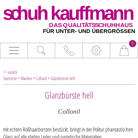
0
<< zurück
Startseite
>
Marken
>
Collonil
>
Glanzbürste hell
Glanzbürste hell
Collonil
mit echten Roßhaarborsten bestückt, bringt in der Politur phantastischen
Glanz auf alle glatten Leder und syntetische Materialien