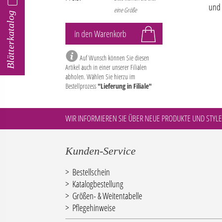
und 
eine Größe
Blätterkatalog
Auf Wunsch können Sie diesen
Artikel auch in einer unserer Filialen
abholen. Wählen Sie hierzu im
Bestellprozess
"Lieferung in Filiale"
WIR INFORMIEREN SIE ÜBER NEUE PRODUKTE UND STYLE
Kunden-Service
Bestellschein
Katalogbestellung
Größen- & Weitentabelle
Pflegehinweise