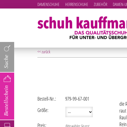
DAMENSCHUHE
HERRENSCHUHE
ZUBEHÖR
DAMEN-UN
<< zurück
Suche
Bestellschein
Bestell-Nr.:
979-99-67-001
die 
Größe:
raut
Raul
Rein
Preis:
Bitte wählen Sie erst