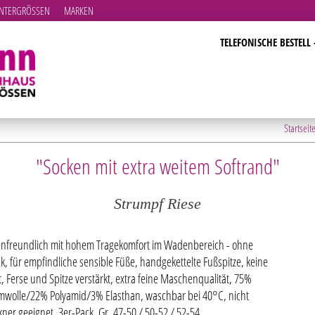
TERGRÖSSEN
MARKEN
TELEFONISCHE BESTELL 
Startseit
"Socken mit extra weitem Softrand"
Strumpf Riese
nfreundlich mit hohem Tragekomfort im Wadenbereich - ohne
k, für empfindliche sensible Füße, handgekettelte Fußspitze, keine
, Ferse und Spitze verstärkt, extra feine Maschenqualität, 75%
wolle/22% Polyamid/3% Elasthan, waschbar bei 40°C, nicht
kner geeignet, 3er-Pack, Gr. 47-50 / 50-52 / 52-54