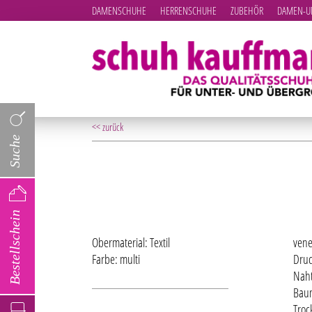
DAMENSCHUHE
HERRENSCHUHE
ZUBEHÖR
DAMEN-UN
<< zurück
Suche
Bestellschein
Obermaterial: Textil
vene
Farbe: multi
Druc
Naht
Baum
Troc