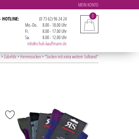
MEIN KONTO
0
- HOTLINE:
(0 73 62) 96 24 24
Mo.-Do.
8.00 - 18.00 Uhr
Fr.
8.00 - 17.00 Uhr
Sa.
8.00 - 12.00 Uhr
info@schuh-kauffmann.de
e
>
Zubehör
>
Herrensocken
>
"Socken mit extra weitem Softrand"