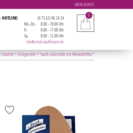
MEIN KONTO
0
- HOTLINE:
(0 73 62) 96 24 24
Mo.-Do.
8.00 - 18.00 Uhr
Fr.
8.00 - 17.00 Uhr
Sa.
8.00 - 12.00 Uhr
info@schuh-kauffmann.de
>
Zubehör
>
Einlegesohle
>
"barth Ledersohle mit Aktivkohlefilter"