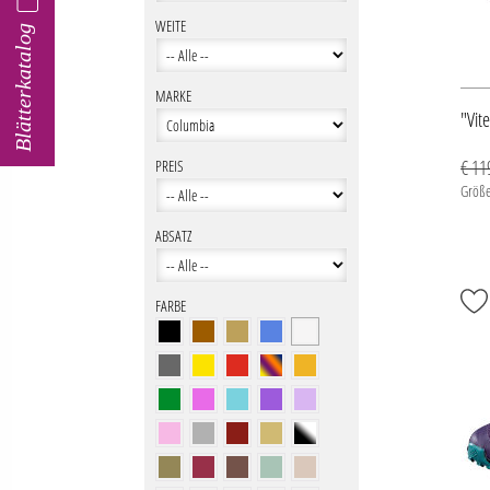
WEITE
Blätterkatalog
MARKE
"Vit
€ 11
PREIS
Größe
ABSATZ
FARBE