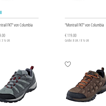
trail FKT" von Columbia
"Montrail FKT" von Columbia
9.00
€ 119.00
: 3 ½ UK
Größe: 8 UK / 8 ½ UK