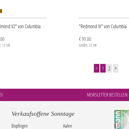
dmond V2" von Columbia
"Redmond III" von Columbia
.00
€ 99.00
: 12 UK
Größe: 12 UK
<
1
2
>
S!
NEWSLETTER BESTELLEN:
Verkaufsoffene Sonntage
Bopfingen
Aalen