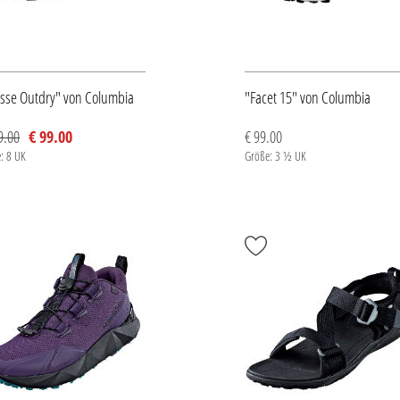
esse Outdry" von Columbia
"Facet 15" von Columbia
9.00
€ 99.00
€ 99.00
: 8 UK
Größe: 3 ½ UK