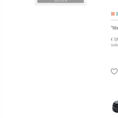
"Mon
€ 10
Größe