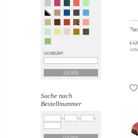
"Fac
€ 12
Größe
SUCHBEGRIFF
Suche nach
Bestellnummer
-
-
-