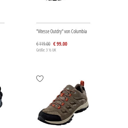
"Vitesse Outdry" von Columbia
€ 119.00
€ 99.00
Größe: 3 ½ UK