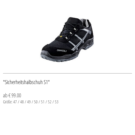
"Sicherheitshalbschuh S1"
ab € 99.00
Größe: 47 / 48 / 49 / 50 / 51 / 52 / 53