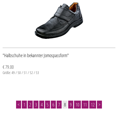
"Halbschuhe in bekannter Jomospassform"
€ 79.00
Größe: 49 / 50 / 51 / 52 / 53
<
1
2
3
4
5
6
7
8
9
10
11
12
>