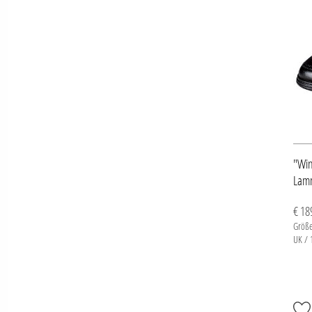
"Win
Lamm
€ 18
Größe
UK / 