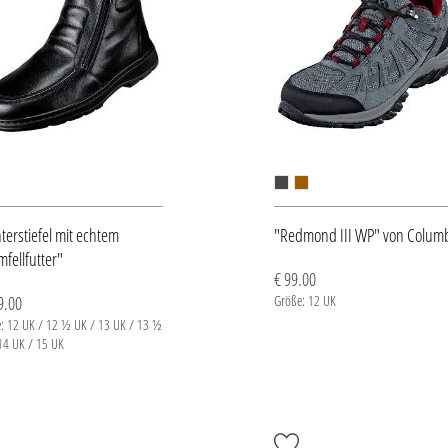
terstiefel mit echtem
"Redmond III WP" von Colum
fellfutter"
€ 99.00
9.00
Größe: 12 UK
: 12 UK / 12 ½ UK / 13 UK / 13 ½
14 UK / 15 UK