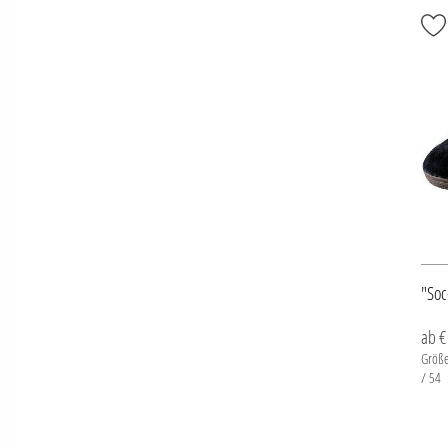
"Soc
ab €
Größe
/ 54