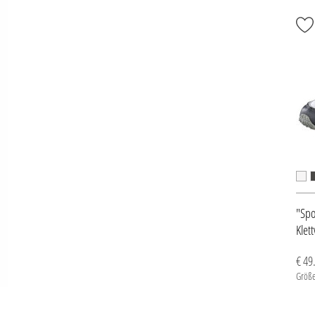
"Spo
Klet
€ 49
Größe