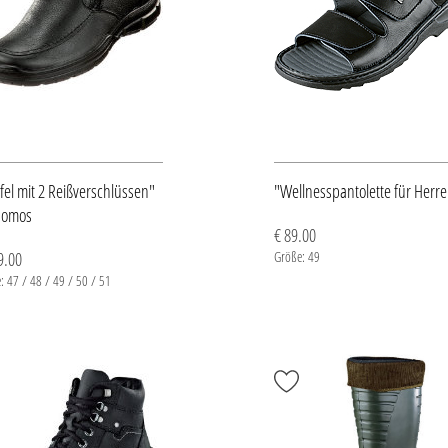
efel mit 2 Reißverschlüssen"
"Wellnesspantolette für Herr
Jomos
€ 89.00
9.00
Größe: 49
: 47 / 48 / 49 / 50 / 51