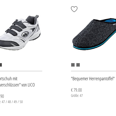
rtschuh mit
"Bequemer Herrenpantoffel"
tverschlüssen" von LICO
€ 79.00
.90
Größe: 47
: 47 / 48 / 49 / 50