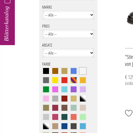
MARKE
Blätterkatalog
PREIS
ABSATZ
"Sti
von 
FARBE
€ 12
Größe