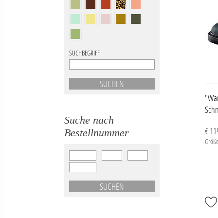
SUCHBEGRIFF
"War
Schn
Suche nach
€ 11
Bestellnummer
Größe
-
-
-