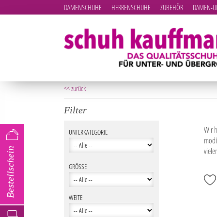
DAMENSCHUHE
HERRENSCHUHE
ZUBEHÖR
DAMEN-UN
<< zurück
Filter
Wir 
UNTERKATEGORIE
modis
Bestellschein
viel
GRÖSSE
WEITE