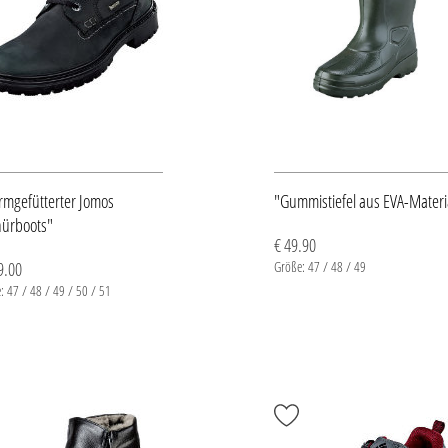
mgefütterter Jomos
"Gummistiefel aus EVA-Materi
ürboots"
€ 49.90
9.00
Größe: 47 / 48 / 49
: 47 / 48 / 49 / 50 / 51