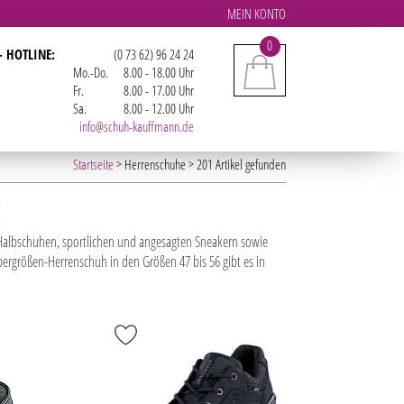
MEIN KONTO
0
- HOTLINE:
(0 73 62) 96 24 24
Mo.-Do.
8.00 - 18.00 Uhr
Fr.
8.00 - 17.00 Uhr
Sa.
8.00 - 12.00 Uhr
info@schuh-kauffmann.de
Startseite
> Herrenschuhe > 201 Artikel gefunden
E
Halbschuhen, sportlichen und angesagten Sneakern sowie
bergrößen-Herrenschuh in den Größen 47 bis 56 gibt es in