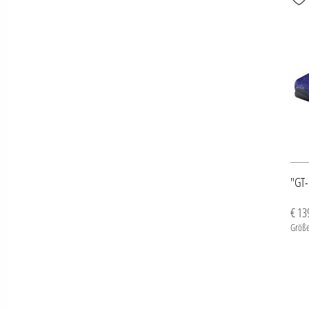
"GT-
€ 13
Größe