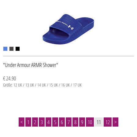
"Under Armour ARMR Shower"
€ 24.90
Größe: 12 UK / 13 UK / 14 UK / 15 UK / 16 UK / 17 UK
<
1
2
3
4
5
6
7
8
9
10
11
12
>