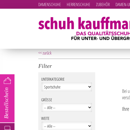
DAMENSCHUHE
HERRENSCHUHE
ZUBEHÖR
DAMEN-UN
<< zurück
Filter
UNTERKATEGORIE
Bestellschein
Bei 
vers
GRÖSSE
Ihre
WEITE