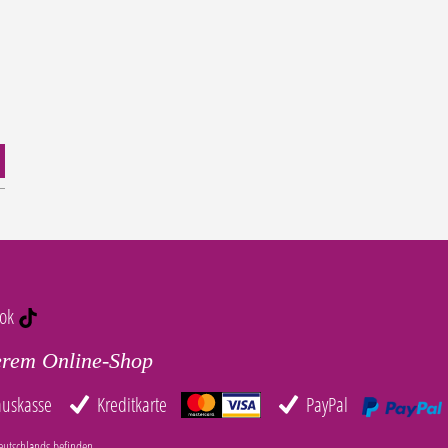
tok
erem Online-Shop
auskasse
Kreditkarte
PayPal
eutschlands befinden.