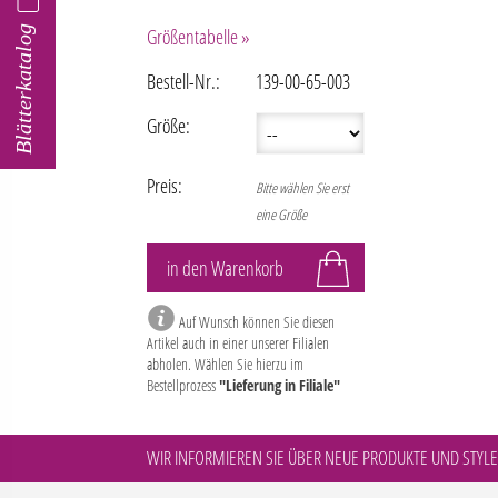
Blätterkatalog
Größentabelle »
Bestell-Nr.:
139-00-65-003
Größe:
Preis:
Bitte wählen Sie erst
eine Größe
Auf Wunsch können Sie diesen
Artikel auch in einer unserer Filialen
abholen. Wählen Sie hierzu im
Bestellprozess
"Lieferung in Filiale"
WIR INFORMIEREN SIE ÜBER NEUE PRODUKTE UND STYLE