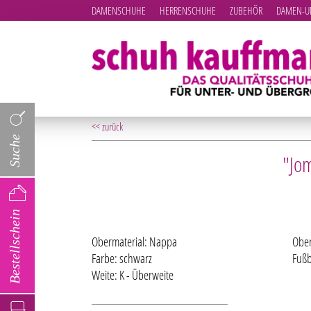
DAMENSCHUHE
HERRENSCHUHE
ZUBEHÖR
DAMEN-UN
<< zurück
Suche
"Jom
Bestellschein
Obermaterial: Nappa
Ober
Farbe: schwarz
Fußb
Weite: K - Überweite