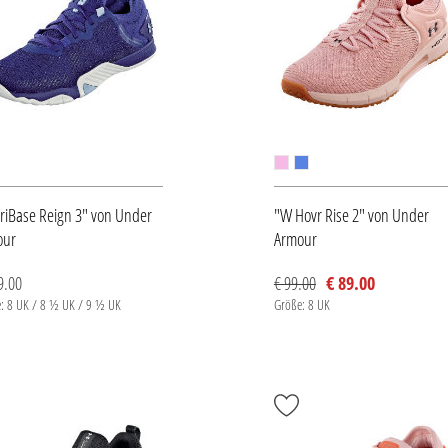
riBase Reign 3" von Under
"W Hovr Rise 2" von Under
our
Armour
9.00
€ 99.00
€ 89.00
: 8 UK / 8 ½ UK / 9 ½ UK
Größe: 8 UK