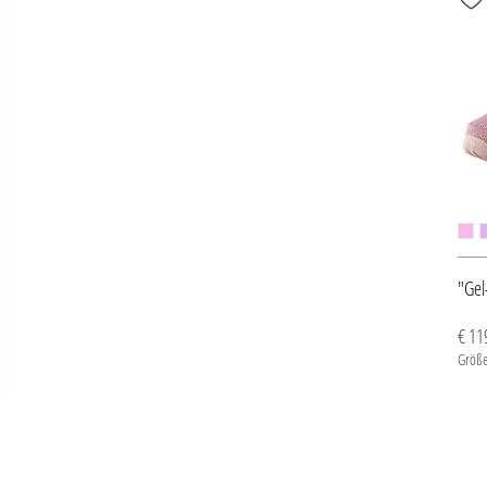
"Gel
€ 11
Größe