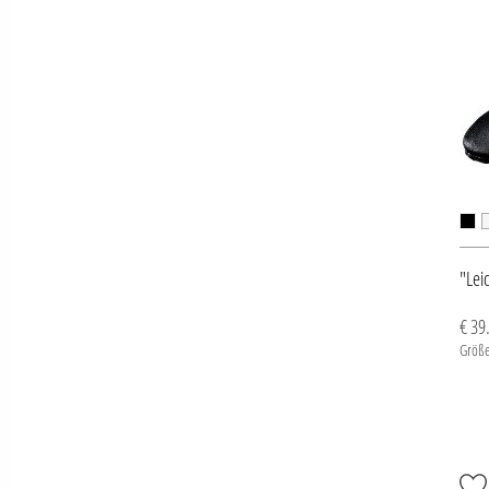
"Lei
€ 39
Größe