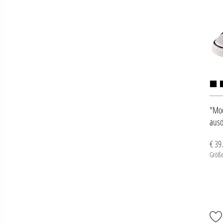
"Mod
ausd
€ 39
Größe