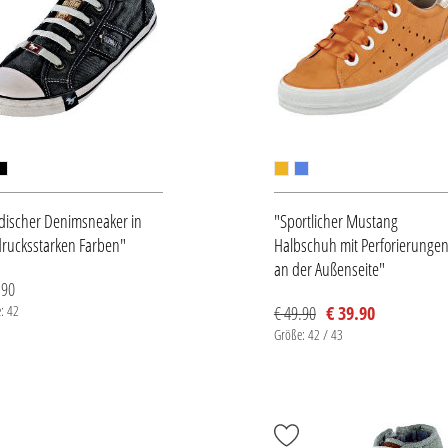
ischer Denimsneaker in
"Sportlicher Mustang
rucksstarken Farben"
Halbschuh mit Perforierunge
an der Außenseite"
.90
: 42
€ 49.90
€ 39.90
Größe: 42 / 43