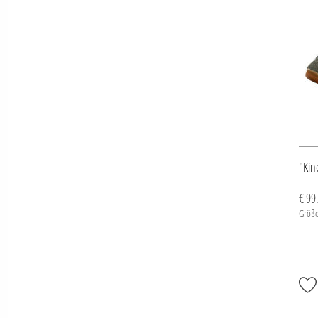
"Kin
€ 99
Größe