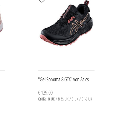
"Gel Sonoma 8 GTX" von Asics
€ 129.00
Größe: 8 UK / 8 ½ UK / 9 UK / 9 ½ UK