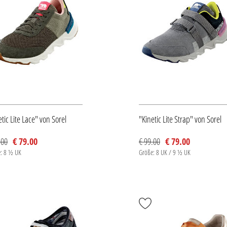
etic Lite Lace" von Sorel
"Kinetic Lite Strap" von Sorel
.00
€ 79.00
€ 99.00
€ 79.00
: 8 ½ UK
Größe: 8 UK / 9 ½ UK