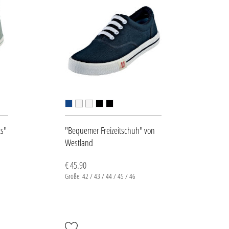
s"
"Bequemer Freizeitschuh" von
Westland
€ 45.90
Größe: 42 / 43 / 44 / 45 / 46