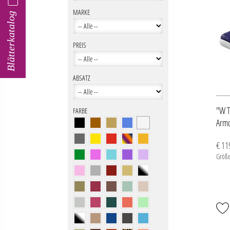
MARKE
Blätterkatalog
PREIS
ABSATZ
"W T
FARBE
Arm
€ 11
Größe