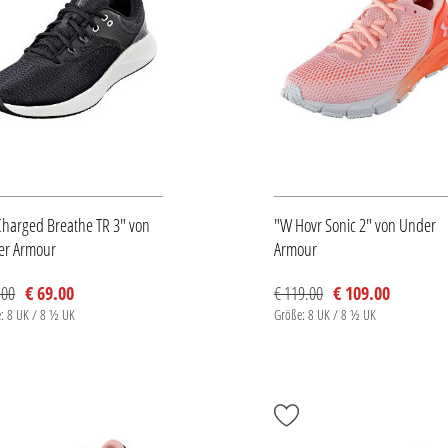
harged Breathe TR 3" von
"W Hovr Sonic 2" von Under
er Armour
Armour
.00
€ 69.00
€ 119.00
€ 109.00
: 8 UK / 8 ½ UK
Größe: 8 UK / 8 ½ UK