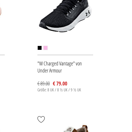
"W Charged Vantage" von
Under Armour
€ 89.00
€ 79.00
Größe: 8 UK / 8 ½ UK / 9 ½ UK