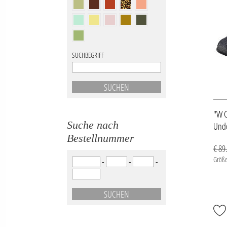
SUCHBEGRIFF
"W C
Suche nach
Und
Bestellnummer
€ 89
Größe
-
-
-