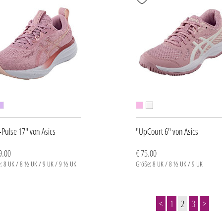
-Pulse 17" von Asics
"UpCourt 6" von Asics
9.00
€ 75.00
: 8 UK / 8 ½ UK / 9 UK / 9 ½ UK
Größe: 8 UK / 8 ½ UK / 9 UK
<
1
2
3
>