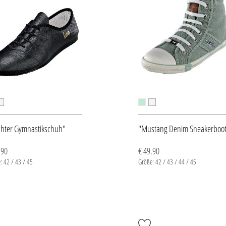
chter Gymnastikschuh"
"Mustang Denim Sneakerboot
.90
€ 49.90
: 42 / 43 / 45
Größe: 42 / 43 / 44 / 45