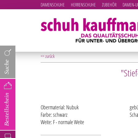
DAMENSCHUHE
HERRENSCHUHE
ZUBEHÖR
DAMEN-UN
<< zurück
Suche
"Stie
Bestellschein
Obermaterial: Nubuk
gebü
Farbe: schwarz
Scha
Weite: F - normale Weite