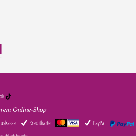
tok
erem Online-Shop
auskasse
Kreditkarte
PayPal
eutschlands befinden.