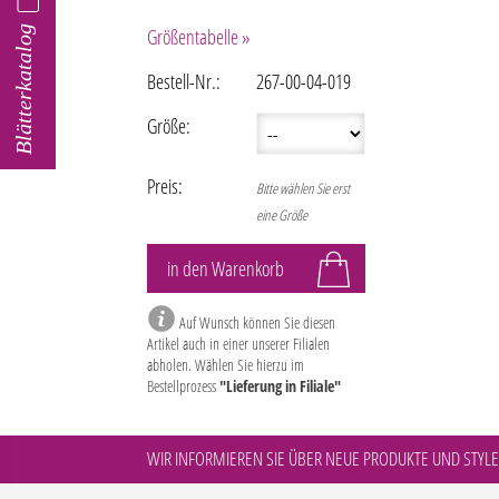
Blätterkatalog
Größentabelle »
Bestell-Nr.:
267-00-04-019
Größe:
Preis:
Bitte wählen Sie erst
eine Größe
Auf Wunsch können Sie diesen
Artikel auch in einer unserer Filialen
abholen. Wählen Sie hierzu im
Bestellprozess
"Lieferung in Filiale"
WIR INFORMIEREN SIE ÜBER NEUE PRODUKTE UND STYLE