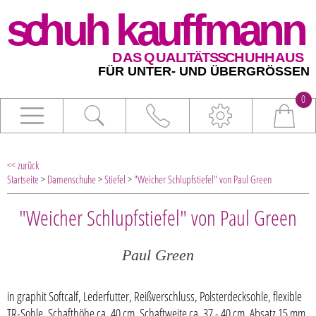
0
<< zurück
Startseite
>
Damenschuhe
>
Stiefel
>
"Weicher Schlupfstiefel" von Paul Green
"Weicher Schlupfstiefel" von Paul Green
Paul Green
in graphit Softcalf, Lederfutter, Reißverschluss, Polsterdecksohle, flexible
TR-Sohle, Schafthöhe ca. 40 cm, Schaftweite ca. 37 - 40 cm, Absatz 15 mm