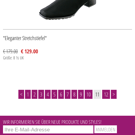
"Eleganter Stretchstiefel"
€ 179.00
€ 129.00
Größe: 8 ½ UK
<
1
2
3
4
5
6
7
8
9
10
11
12
>
WIR INFORMIEREN SIE ÜBER NEUE PRODUKTE UND STYLES!