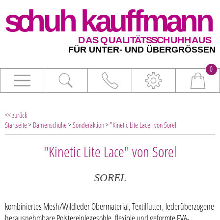
0
<< zurück
Startseite
>
Damenschuhe
>
Sonderaktion
>
"Kinetic Lite Lace" von Sorel
"Kinetic Lite Lace" von Sorel
SOREL
kombiniertes Mesh/Wildleder Obermaterial, Textilfutter, lederüberzogene
herausnehmbare Polstereinlegesohle, flexible und geformte EVA-