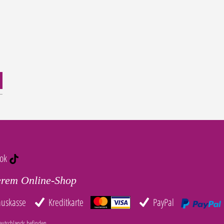
tok
erem Online-Shop
auskasse
Kreditkarte
PayPal
eutschlands befinden.