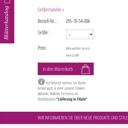
Blätterkatalog
Größentabelle »
Bestell-Nr.:
295-10-54-006
Größe:
Preis:
Bitte wählen Sie erst
eine Größe
Auf Wunsch können Sie diesen
Artikel auch in einer unserer Filialen
abholen. Wählen Sie hierzu im
Bestellprozess
"Lieferung in Filiale"
WIR INFORMIEREN SIE ÜBER NEUE PRODUKTE UND STYLE