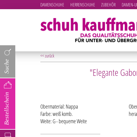
DAMENSCHUHE
HERRENSCHUHE
ZUBEHÖR
DAMEN-UN
<< zurück
Suche
"Elegante Gabo
Bestellschein
Obermaterial: Nappa
Ober
Farbe: weiß komb.
hera
Weite: G - bequeme Weite