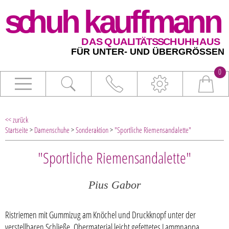
0
<< zurück
Startseite
>
Damenschuhe
>
Sonderaktion
>
"Sportliche Riemensandalette"
"Sportliche Riemensandalette"
Pius Gabor
Ristriemen mit Gummizug am Knöchel und Druckknopf unter der
verstellbaren Schließe, Obermaterial leicht gefettetes Lammnappa,