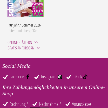
Frühjahr / Sommer 2026
Unter- und Übergrößen
ONLINE BLÄTTERN
GRATIS ANFORDERN
Social Media
Facebook
Instagram
Tiktok
Ihre Zahlungsmöglichkeiten in unserem Online-
Shop
Rechnung *
Nachnahme *
Vorauskasse