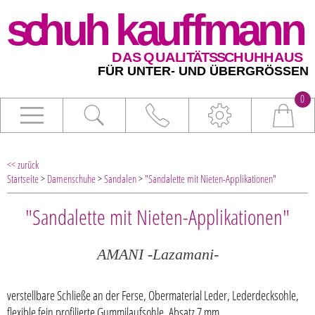
0
<< zurück
Startseite
>
Damenschuhe
>
Sandalen
>
"Sandalette mit Nieten-Applikationen"
"Sandalette mit Nieten-Applikationen"
AMANI -Lazamani-
verstellbare Schließe an der Ferse, Obermaterial Leder, Lederdecksohle,
flexible fein profilierte Gummilaufsohle, Absatz 7 mm