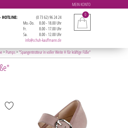
MEIN KONTO
0
- HOTLINE:
(0 73 62) 96 24 24
Mo.-Do.
8.00 - 18.00 Uhr
Fr.
8.00 - 17.00 Uhr
Sa.
8.00 - 12.00 Uhr
info@schuh-kauffmann.de
he
>
Pumps
>
"Spangentrotteur in voller Weite H für kräftige Füße"
üße"