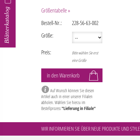
Blätterkatalog
Größentabelle »
Bestell-Nr.:
228-56-63-002
Größe:
Preis:
Bitte wählen Sie erst
eine Größe
Auf Wunsch können Sie diesen
Artikel auch in einer unserer Filialen
abholen. Wählen Sie hierzu im
Bestellprozess
"Lieferung in Filiale"
WIR INFORMIEREN SIE ÜBER NEUE PRODUKTE UND STYLE