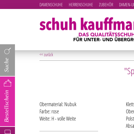
DAMENSCHUHE
HERRENSCHUHE
ZUBEHÖR
DAMEN-UN
<< zurück
Suche
"Sp
Bestellschein
Obermaterial: Nubuk
Klet
Farbe: rose
Ober
Weite: H - volle Weite
Pols
Absa