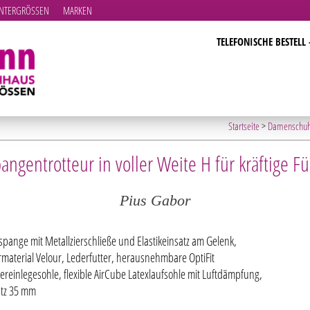
TERGRÖSSEN
MARKEN
TELEFONISCHE BESTELL 
Startseite
>
Damenschu
angentrotteur in voller Weite H für kräftige F
Pius Gabor
tspange mit Metallzierschließe und Elastikeinsatz am Gelenk,
material Velour, Lederfutter, herausnehmbare OptiFit
tereinlegesohle, flexible AirCube Latexlaufsohle mit Luftdämpfung,
tz 35 mm