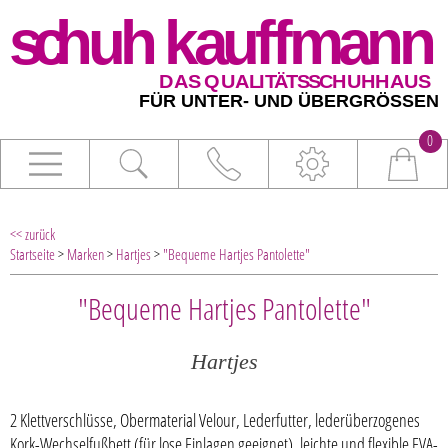
0
<< zurück
Startseite
>
Marken
>
Hartjes
>
"Bequeme Hartjes Pantolette"
"Bequeme Hartjes Pantolette"
Hartjes
2 Klettverschlüsse, Obermaterial Velour, Lederfutter, lederüberzogenes
Kork-Wechselfußbett (für lose Einlagen geeignet), leichte und flexible EVA-