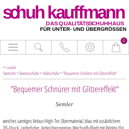
0
<< zurück
Startseite
>
Damenschuhe
>
Halbschuhe
>
"Bequemer Schnürer mit Glitzereffekt"
"Bequemer Schnürer mit Glitzereffekt"
Semler
weiches samtiges Velour/High-Tec Obermaterial, blau mit zusätzlichem
3D-Druck, Lederfutter, lederüberzogenes Wechselfußbett mit Pelotte (für