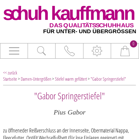
0
<< zurück
Startseite
>
Damen-Untergrößen
>
Stiefel warm gefüttert
>
"Gabor Springerstiefel"
"Gabor Springerstiefel"
Pius Gabor
zu öffneneder Reißverschluss an der Innenseite, Obermaterial Nappa,
Fleecefutter, OptiFit Wechselfußbett (für lose Einlagen geeignet) mit