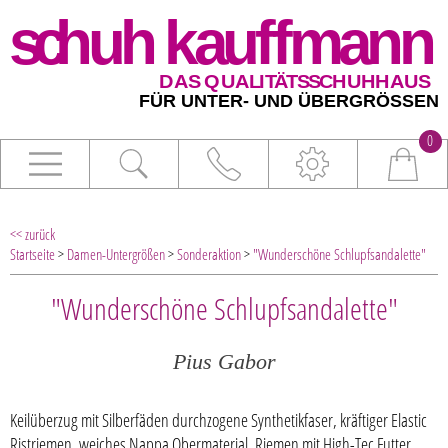
0
<< zurück
Startseite
>
Damen-Untergrößen
>
Sonderaktion
>
"Wunderschöne Schlupfsandalette"
"Wunderschöne Schlupfsandalette"
Pius Gabor
Keilüberzug mit Silberfäden durchzogene Synthetikfaser, kräftiger Elastic
Ristriemen, weiches Nappa Obermaterial, Riemen mit High-Tec Futter,