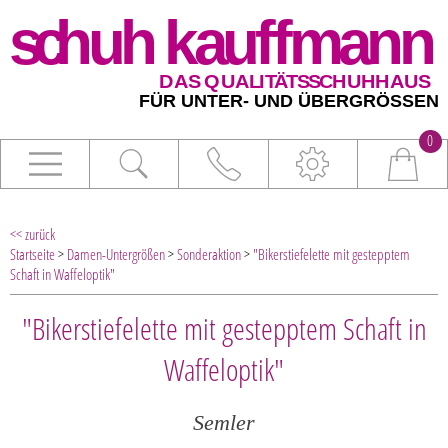
0
<< zurück
Startseite
>
Damen-Untergrößen
>
Sonderaktion
>
"Bikerstiefelette mit gestepptem
Schaft in Waffeloptik"
"Bikerstiefelette mit gestepptem Schaft in
Waffeloptik"
Semler