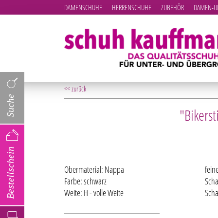
DAMENSCHUHE
HERRENSCHUHE
ZUBEHÖR
DAMEN-UN
<< zurück
Suche
"Bikerst
Bestellschein
Obermaterial: Nappa
fein
Farbe: schwarz
Scha
Weite: H - volle Weite
Scha