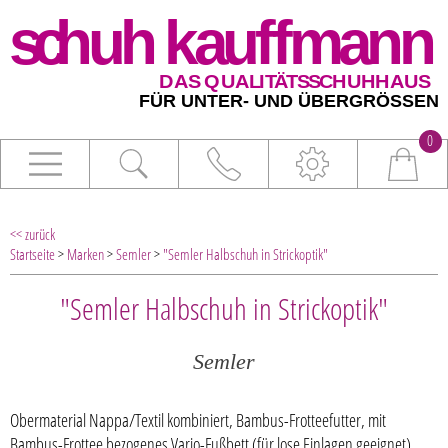
0
<< zurück
Startseite
>
Marken
>
Semler
>
"Semler Halbschuh in Strickoptik"
"Semler Halbschuh in Strickoptik"
Semler
Obermaterial Nappa/Textil kombiniert, Bambus-Frotteefutter, mit
Bambus-Frottee bezogenes Vario-Fußbett (für lose Einlagen geeignet),